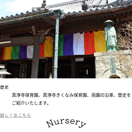
歴史
真浄寺保育園、真浄寺きくなみ保育園、
両園
の
沿革
、
歴史
を
ご紹介いたします。
詳しくはこちら