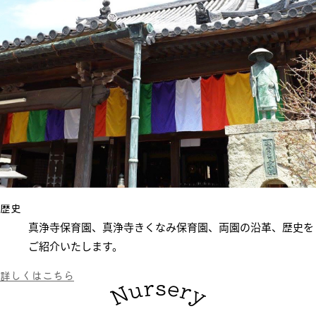
歴史
真浄寺保育園、真浄寺きくなみ保育園、
両園
の
沿革
、
歴史
を
ご紹介いたします。
詳しくはこちら